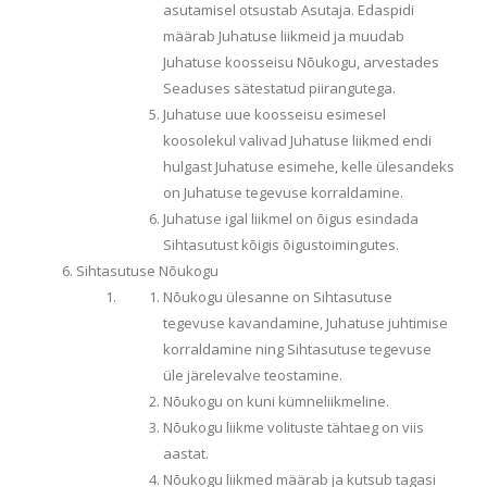
asutamisel otsustab Asutaja. Edaspidi
määrab Juhatuse liikmeid ja muudab
Juhatuse koosseisu Nõukogu, arvestades
Seaduses sätestatud piirangutega.
Juhatuse uue koosseisu esimesel
koosolekul valivad Juhatuse liikmed endi
hulgast Juhatuse esimehe, kelle ülesandeks
on Juhatuse tegevuse korraldamine.
Juhatuse igal liikmel on õigus esindada
Sihtasutust kõigis õigustoimingutes.
Sihtasutuse Nõukogu
Nõukogu ülesanne on Sihtasutuse
tegevuse kavandamine, Juhatuse juhtimise
korraldamine ning Sihtasutuse tegevuse
üle järelevalve teostamine.
Nõukogu on kuni kümneliikmeline.
Nõukogu liikme volituste tähtaeg on viis
aastat.
Nõukogu liikmed määrab ja kutsub tagasi