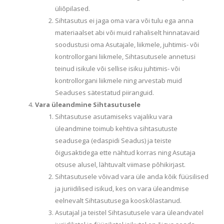
üliõpilased.
Sihtasutus ei jaga oma vara või tulu ega anna
materiaalset abi või muid rahaliselt hinnatavaid
soodustusi oma Asutajale, liikmele, juhtimis- või
kontrollorgani liikmele, Sihtasutusele annetusi
teinud isikule või sellise isiku juhtimis- või
kontrollorgani liikmele ning arvestab muid
Seaduses sätestatud piiranguid.
Vara üleandmine Sihtasutusele
Sihtasutuse asutamiseks vajaliku vara
üleandmine toimub kehtiva sihtasutuste
seadusega (edaspidi Seadus) ja teiste
õigusaktidega ette nähtud korras ning Asutaja
otsuse alusel, lähtuvalt viimase põhikirjast.
Sihtasutusele võivad vara üle anda kõik füüsilised
ja juriidilised isikud, kes on vara üleandmise
eelnevalt Sihtasutusega kooskõlastanud.
Asutajal ja teistel Sihtasutusele vara üleandvatel