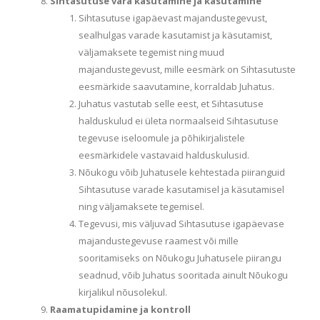
Sihtasutuse vara kasutamine ja käsutamine
Sihtasutuse igapäevast majandustegevust,
sealhulgas varade kasutamist ja käsutamist,
väljamaksete tegemist ning muud
majandustegevust, mille eesmärk on Sihtasutuste
eesmärkide saavutamine, korraldab Juhatus.
Juhatus vastutab selle eest, et Sihtasutuse
halduskulud ei ületa normaalseid Sihtasutuse
tegevuse iseloomule ja põhikirjalistele
eesmärkidele vastavaid halduskulusid.
Nõukogu võib Juhatusele kehtestada piiranguid
Sihtasutuse varade kasutamisel ja käsutamisel
ning väljamaksete tegemisel.
Tegevusi, mis väljuvad Sihtasutuse igapäevase
majandustegevuse raamest või mille
sooritamiseks on Nõukogu Juhatusele piirangu
seadnud, võib Juhatus sooritada ainult Nõukogu
kirjalikul nõusolekul.
Raamatupidamine ja kontroll