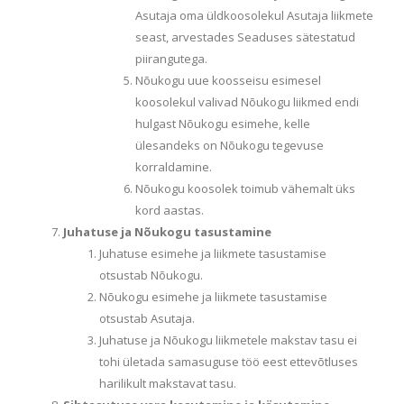
Asutaja oma üldkoosolekul Asutaja liikmete
seast, arvestades Seaduses sätestatud
piirangutega.
Nõukogu uue koosseisu esimesel
koosolekul valivad Nõukogu liikmed endi
hulgast Nõukogu esimehe, kelle
ülesandeks on Nõukogu tegevuse
korraldamine.
Nõukogu koosolek toimub vähemalt üks
kord aastas.
Juhatuse ja Nõukogu tasustamine
Juhatuse esimehe ja liikmete tasustamise
otsustab Nõukogu.
Nõukogu esimehe ja liikmete tasustamise
otsustab Asutaja.
Juhatuse ja Nõukogu liikmetele makstav tasu ei
tohi ületada samasuguse töö eest ettevõtluses
harilikult makstavat tasu.