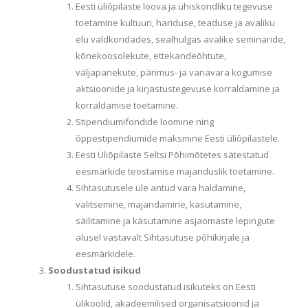
Eesti üliõpilaste loova ja ühiskondliku tegevuse
toetamine kultuuri, hariduse, teaduse ja avaliku
elu valdkondades, sealhulgas avalike seminaride,
kõnekoosolekute, ettekandeõhtute,
väljapanekute, pärimus- ja vanavara kogumise
aktsioonide ja kirjastustegevuse korraldamine ja
korraldamise toetamine.
Stipendiumifondide loomine ning
õppestipendiumide maksmine Eesti üliõpilastele.
Eesti Üliõpilaste Seltsi Põhimõtetes sätestatud
eesmärkide teostamise majanduslik toetamine.
Sihtasutusele üle antud vara haldamine,
valitsemine, majandamine, kasutamine,
säilitamine ja käsutamine asjaomaste lepingute
alusel vastavalt Sihtasutuse põhikirjale ja
eesmärkidele.
Soodustatud isikud
Sihtasutuse soodustatud isikuteks on Eesti
ülikoolid, akadeemilised organisatsioonid ja