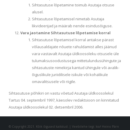
Sihtasutuse lõpetamine toimub Asutaja otsuse
alusel.
Sihtasutuse lõpetamisel nimetab Asutaja
likvideerijad ja määrab nende esindusõiguse.
Vara jaotamine Sihtasutuse lõpetamise korral
Sihtasutuse lõpetamisel korral antakse pärast
võlausaldajate nõuete rahuldamist alles jäänud
vara vastavalt Asutaja üldkoosoleku otsusele üle
tulumaksusoodustusega mittetulundusühingute ja
sihtasutuste nimekirja kantud ühingule või avalik-
õiguslikule juriidilisele isikule või kohalikule
omavalitsusele või riigile.
Sihtasutuse põhikiri on vastu võetud Asutaja üldkoosolekul
Tartus 04. septembril 1997, käesolev redaktsioon on kinnitatud
Asutaja üldkoosolekul 02. detsembril 2006.
© Copyright 2021. Kõik õigused kaitstud. | Veebilehe tegi: ksv! Heino Pärn