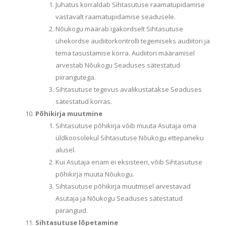
Juhatus korraldab Sihtasutuse raamatupidamise
vastavalt raamatupidamise seadusele.
Nõukogu määrab igakordselt Sihtasutuse
ühekordse audiitorkontrolli tegemiseks audiitori ja
tema tasustamise korra. Audiitori määramisel
arvestab Nõukogu Seaduses sätestatud
piirangutega.
Sihtasutuse tegevus avalikustatakse Seaduses
sätestatud korras.
Põhikirja muutmine
Sihtasutuse põhikirja võib muuta Asutaja oma
üldkoosolekul Sihtasutuse Nõukogu ettepaneku
alusel.
Kui Asutaja enam ei eksisteeri, võib Sihtasutuse
põhikirja muuta Nõukogu.
Sihtasutuse põhikirja muutmisel arvestavad
Asutaja ja Nõukogu Seaduses sätestatud
piiranguid.
Sihtasutuse lõpetamine