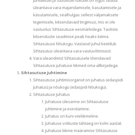
juriidilistel ja füüsilistel isikutel on õigus seada
üleantava vara majandamisele, kasutamisele ja
käsutamisele, sealhulgas sellest väljamaksete
tegemisele, kitsendavaid tingimusi, mis ei ole
vastuolus Sihtasutuse eesmärkidega. Taoliste
kitsenduste seadmise peab heaks kiitma
Sihtasutuse Nõukogu. Vastasel juhul keeldub
Sihtasutus üleantava vara vastuvõtmisest.
Vara üleandmist Sihtasutusele tõendavad
Sihtasutuse juhatuse liikmed oma allkirjadega.
Sihtasutuse juhtimine
Sihtasutuse juhtimisorganid on juhatus (edaspidi
Juhatus) ja nõukogu (edaspidi Nõukogu).
Sihtasutuse Juhatus
Juhatuse ülesanne on Sihtasutuse
juhtimine ja esindamine.
Juhatus on kuni viieliikmeline.
Juhatuse volituste tähtaeg on kolm aastat.
Juhatuse liikme määramise Sihtasutuse