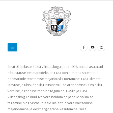
Eesti Üliõpilaste Seltsi Vilistlaskogu poolt 1997. aastal asutatud
Sihtasutuse eesmärkideks on EÜSi põhimõtetes sätestatud
eesmärkide teostamise majanduslik toetamine, EÜSi liikmete
loovuse ja ühiskondliku initsiatiivikuse arendamiseks vajaliku
varalise ja rahalise toetuse tagamine, EÜSile ja EÜSi
Vilistlaskogule kuuluva vara haldamine ja selle säilimise
tagamine ning Sihtasutusele üle antud vara valitsemine,
majandamine ja eesmärgipärane kasutamine, selle