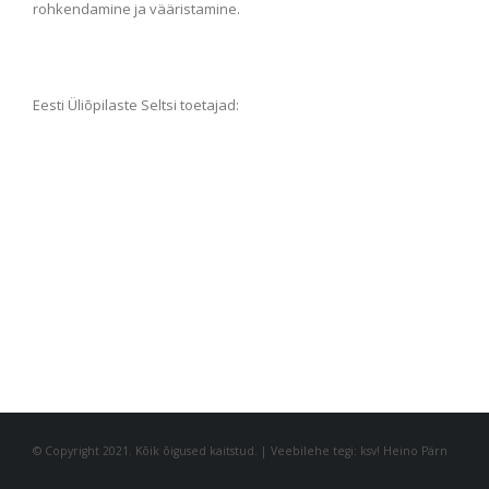
rohkendamine ja vääristamine.
Eesti Üliõpilaste Seltsi toetajad:
© Copyright 2021. Kõik õigused kaitstud. | Veebilehe tegi: ksv! Heino Pärn