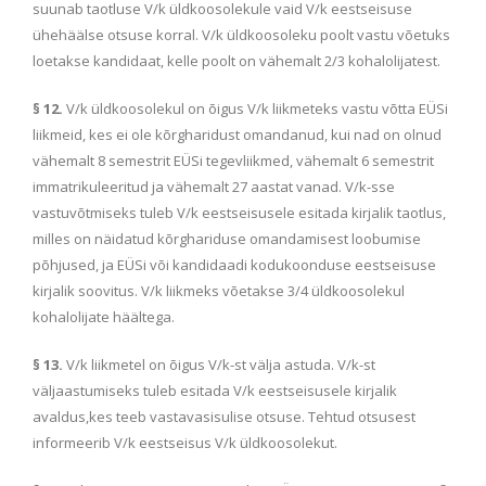
suunab taotluse V/k üldkoosolekule vaid V/k eestseisuse
ühehäälse otsuse korral. V/k üldkoosoleku poolt vastu võetuks
loetakse kandidaat, kelle poolt on vähemalt 2/3 kohalolijatest.
§ 12.
V/k üldkoosolekul on õigus V/k liikmeteks vastu võtta EÜSi
liikmeid, kes ei ole kõrgharidust omandanud, kui nad on olnud
vähemalt 8 semestrit EÜSi tegevliikmed, vähemalt 6 semestrit
immatrikuleeritud ja vähemalt 27 aastat vanad. V/k-sse
vastuvõtmiseks tuleb V/k eestseisusele esitada kirjalik taotlus,
milles on näidatud kõrghariduse omandamisest loobumise
põhjused, ja EÜSi või kandidaadi kodukoonduse eestseisuse
kirjalik soovitus. V/k liikmeks võetakse 3/4 üldkoosolekul
kohalolijate häältega.
§ 13.
V/k liikmetel on õigus V/k-st välja astuda. V/k-st
väljaastumiseks tuleb esitada V/k eestseisusele kirjalik
avaldus,kes teeb vastavasisulise otsuse. Tehtud otsusest
informeerib V/k eestseisus V/k üldkoosolekut.