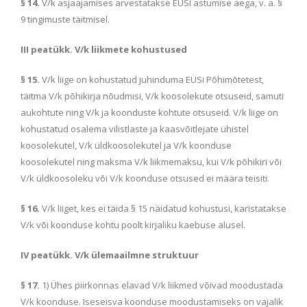
§ 14.
V/k asjaajamises arvestatakse EÜSi astumise aega, v. a. §
9 tingimuste täitmisel.
III peatükk. V/k liikmete kohustused
§ 15.
V/k liige on kohustatud juhinduma EÜSi Põhimõtetest,
täitma V/k põhikirja nõudmisi, V/k koosolekute otsuseid, samuti
aukohtute ning V/k ja koonduste kohtute otsuseid. V/k liige on
kohustatud osalema vilistlaste ja kaasvõitlejate ühistel
koosolekutel, V/k üldkoosolekutel ja V/k koonduse
koosolekutel ning maksma V/k liikmemaksu, kui V/k põhikiri või
V/k üldkoosoleku või V/k koonduse otsused ei määra teisiti.
§ 16.
V/k liiget, kes ei täida § 15 näidatud kohustusi, karistatakse
V/k või koonduse kohtu poolt kirjaliku kaebuse alusel.
IV peatükk. V/k ülemaailmne struktuur
§ 17.
1) Ühes piirkonnas elavad V/k liikmed võivad moodustada
V/k koonduse. Iseseisva koonduse moodustamiseks on vajalik