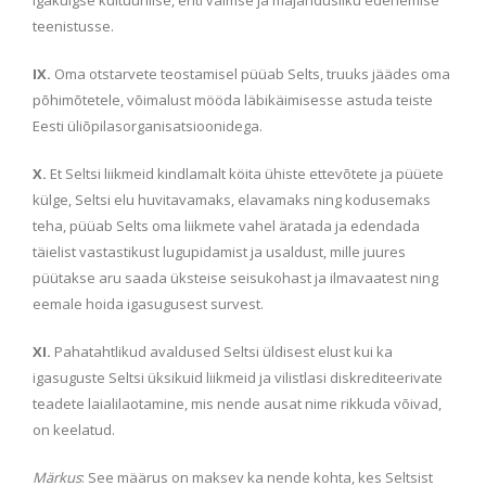
teenistusse.
IX.
Oma otstarvete teostamisel püüab Selts, truuks jäädes oma
põhimõtetele, võimalust mööda läbikäimisesse astuda teiste
Eesti üliõpilasorganisatsioonidega.
X.
Et Seltsi liikmeid kindlamalt köita ühiste ettevõtete ja püüete
külge, Seltsi elu huvitavamaks, elavamaks ning kodusemaks
teha, püüab Selts oma liikmete vahel äratada ja edendada
täielist vastastikust lugupidamist ja usaldust, mille juures
püütakse aru saada üksteise seisukohast ja ilmavaatest ning
eemale hoida igasugusest survest.
XI.
Pahatahtlikud avaldused Seltsi üldisest elust kui ka
igasuguste Seltsi üksikuid liikmeid ja vilistlasi diskrediteerivate
teadete laialilaotamine, mis nende ausat nime rikkuda võivad,
on keelatud.
Märkus
: See määrus on maksev ka nende kohta, kes Seltsist