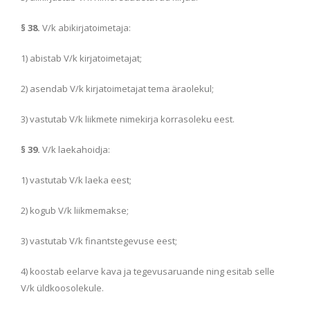
§ 38.
V/k abikirjatoimetaja:
1) abistab V/k kirjatoimetajat;
2) asendab V/k kirjatoimetajat tema äraolekul;
3) vastutab V/k liikmete nimekirja korrasoleku eest.
§ 39.
V/k laekahoidja:
1) vastutab V/k laeka eest;
2) kogub V/k liikmemakse;
3) vastutab V/k finantstegevuse eest;
4) koostab eelarve kava ja tegevusaruande ning esitab selle
V/k üldkoosolekule.