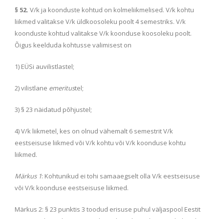
§ 52.
V/k ja koonduste kohtud on kolmeliikmelised. V/k kohtu
liikmed valitakse V/k üldkoosoleku poolt 4 semestriks. V/k
koonduste kohtud valitakse V/k koonduse koosoleku poolt.
Õigus keelduda kohtusse valimisest on
1) EÜSi auvilistlastel;
2) vilistlane
emeritus
tel;
3) § 23 näidatud põhjustel;
4) V/k liikmetel, kes on olnud vähemalt 6 semestrit V/k
eestseisuse liikmed või V/k kohtu või V/k koonduse kohtu
liikmed.
Märkus 1
: Kohtunikud ei tohi samaaegselt olla V/k eestseisuse
või V/k koonduse eestseisuse liikmed.
Märkus 2: § 23 punktis 3 toodud erisuse puhul väljaspool Eestit