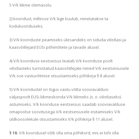
5 V/k liikme olemasolu.
2) koondust, millesse V/k liige kuulub, nimetatakse ta
kodukoonduseks.
3) V/k koonduste peamiseks ülesandeks on siduda vilistlasi ja
kaasvõitlejaid EÜSi põhimõtete ja tavade alusel.
4) V/k koonduse eestseisus teatab V/k koonduse poolt
vilistlasteks tunnistatud kaasvõitlejate nimed V/k eestseisusele
V/k-sse vastuvõtmise otsustamiseks põhikirja § 8 alusel.
5) V/k koondustel on õigus vastu võtta sooviavaldusi
väljaspoolt EÜSi liikmeskonda V/k liikmeks (s. o. vilistlaseks)
astumiseks. V/k koonduse eestseisus saadab sooviavalduse
omapoolse soovitusega V/k eestseisusele esitamiseks V/k
üldkoosolekule otsustamiseks V/k põhikirja § 11 alusel.
§ 18.
V/k koondusel võib olla oma põhikord, mis ei tohi olla