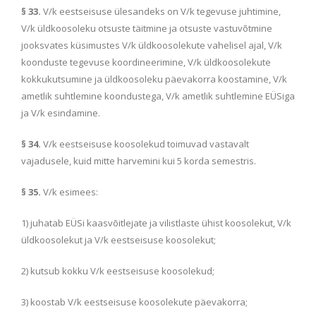
§ 33.
V/k eestseisuse ülesandeks on V/k tegevuse juhtimine,
V/k üldkoosoleku otsuste täitmine ja otsuste vastuvõtmine
jooksvates küsimustes V/k üldkoosolekute vahelisel ajal, V/k
koonduste tegevuse koordineerimine, V/k üldkoosolekute
kokkukutsumine ja üldkoosoleku päevakorra koostamine, V/k
ametlik suhtlemine koondustega, V/k ametlik suhtlemine EÜSiga
ja V/k esindamine.
§ 34.
V/k eestseisuse koosolekud toimuvad vastavalt
vajadusele, kuid mitte harvemini kui 5 korda semestris.
§ 35.
V/k esimees:
1) juhatab EÜSi kaasvõitlejate ja vilistlaste ühist koosolekut, V/k
üldkoosolekut ja V/k eestseisuse koosolekut;
2) kutsub kokku V/k eestseisuse koosolekud;
3) koostab V/k eestseisuse koosolekute päevakorra;