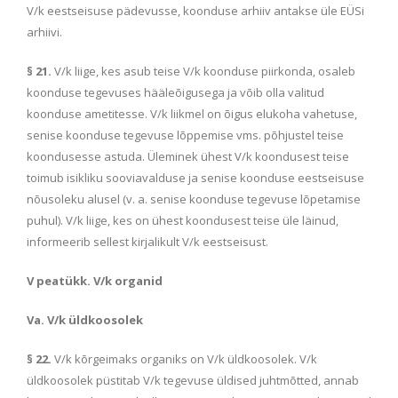
V/k eestseisuse pädevusse, koonduse arhiiv antakse üle EÜSi
arhiivi.
§ 21.
V/k liige, kes asub teise V/k koonduse piirkonda, osaleb
koonduse tegevuses hääleõigusega ja võib olla valitud
koonduse ametitesse. V/k liikmel on õigus elukoha vahetuse,
senise koonduse tegevuse lõppemise vms. põhjustel teise
koondusesse astuda. Üleminek ühest V/k koondusest teise
toimub isikliku sooviavalduse ja senise koonduse eestseisuse
nõusoleku alusel (v. a. senise koonduse tegevuse lõpetamise
puhul). V/k liige, kes on ühest koondusest teise üle läinud,
informeerib sellest kirjalikult V/k eestseisust.
V peatükk. V/k organid
Va. V/k üldkoosolek
§ 22.
V/k kõrgeimaks organiks on V/k üldkoosolek. V/k
üldkoosolek püstitab V/k tegevuse üldised juhtmõtted, annab