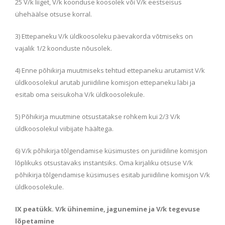
25 V/k liiget, V/k koonduse koosolek või V/k eestseisus
ühehäälse otsuse korral.
3) Ettepaneku V/k üldkoosoleku päevakorda võtmiseks on
vajalik 1/2 koonduste nõusolek.
4) Enne põhikirja muutmiseks tehtud ettepaneku arutamist V/k
üldkoosolekul arutab juriidiline komisjon ettepaneku läbi ja
esitab oma seisukoha V/k üldkoosolekule.
5) Põhikirja muutmine otsustatakse rohkem kui 2/3 V/k
üldkoosolekul viibijate häältega.
6) V/k põhikirja tõlgendamise küsimustes on juriidiline komisjon
lõplikuks otsustavaks instantsiks. Oma kirjaliku otsuse V/k
põhikirja tõlgendamise küsimuses esitab juriidiline komisjon V/k
üldkoosolekule.
IX peatükk. V/k ühinemine, jagunemine ja V/k tegevuse
lõpetamine