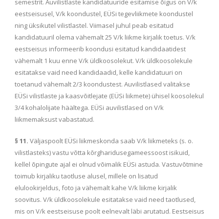
semestrit. Auvilistlaste kandidatuuride esitamise õigus on V/k
eestseisusel, V/k koondustel, EÜSi tegevliikmete koondustel
ning üksikutel vilistlastel. Viimasel juhul peab esitatud
kandidatuuril olema vähemalt 25 V/k liikme kirjalik toetus. V/k
eestseisus informeerib koondusi esitatud kandidaatidest
vähemalt 1 kuu enne V/k üldkoosolekut. V/k üldkoosolekule
esitatakse vaid need kandidaadid, kelle kandidatuuri on
toetanud vähemalt 2/3 koondustest. Auvilistlased valitakse
EÜSi vilistlaste ja kaasvõitlejate (EÜSi liikmete) ühisel koosolekul
3/4 kohalolijate häältega. EÜSi auvilistlased on V/k
liikmemaksust vabastatud.
§ 11.
Väljaspoolt EÜSi liikmeskonda saab V/k liikmeteks (s. o.
vilistlasteks) vastu võtta kõrgharidusegameessoost isikuid,
kellel õpingute ajal ei olnud võimalik EÜSi astuda. Vastuvõtmine
toimub kirjaliku taotluse alusel, millele on lisatud
elulookirjeldus, foto ja vähemalt kahe V/k liikme kirjalik
soovitus. V/k üldkoosolekule esitatakse vaid need taotlused,
mis on V/k eestseisuse poolt eelnevalt läbi arutatud. Eestseisus