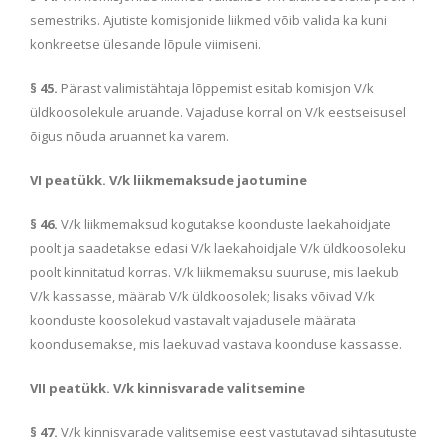
semestriks. Ajutiste komisjonide liikmed võib valida ka kuni
konkreetse ülesande lõpule viimiseni.
§ 45.
Pärast valimistähtaja lõppemist esitab komisjon V/k
üldkoosolekule aruande. Vajaduse korral on V/k eestseisusel
õigus nõuda aruannet ka varem.
VI peatükk. V/k liikmemaksude jaotumine
§ 46.
V/k liikmemaksud kogutakse koonduste laekahoidjate
poolt ja saadetakse edasi V/k laekahoidjale V/k üldkoosoleku
poolt kinnitatud korras. V/k liikmemaksu suuruse, mis laekub
V/k kassasse, määrab V/k üldkoosolek; lisaks võivad V/k
koonduste koosolekud vastavalt vajadusele määrata
koondusemakse, mis laekuvad vastava koonduse kassasse.
VII peatükk. V/k kinnisvarade valitsemine
§ 47.
V/k kinnisvarade valitsemise eest vastutavad sihtasutuste