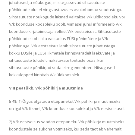
juhatused ja nõukogud, mis tegutsevad sihtasutuste
põhikirjade alusel ning vastavuses asukohamaa seadustega.
Sihtasutuste nõukogude liikmed valitakse V/k üldkoosoleku või
V/k koonduse koosoleku poolt. Viimasel juhul informeerib V/k
koonduse kirjatoimetaja sellest V/k eestseisust. Sihtasutuste
põhikirjad ei tohi olla vastuolus EÜSi põhimõtete ja V/k
põhikirjaga. V/k eestseisus lepib sihtasutuste juhatustega
kokku EÜSile ja EÜSi liikmetele kinnisvaradelt laekuvate ja
sihtasutuste tuludelt makstavate toetuste osas, kui
sihtasutuste põhikirjad seda ei reglementeeri. Niisugused
kokkulepped kinnitab V/k üldkoosolek.
VIII peatükk. V/k põhikirja muutmine
§ 48.
1) Õigus algatada ettepanekut V/k põhikirja muutmiseks
on igal V/k liikmel, V/k koonduse koosolekul ja V/k eestseisusel.
2) V/k eestseisus saadab ettepaneku V/k põhikirja muutmiseks
koondustele seisukoha võtmiseks, kui seda taotleb vähemalt