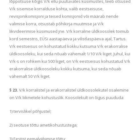
lõppotsuse kõigis V/k ellu puutuvates küsimustes, teeb otsused
V/k sisemise korralduse kohta, valib eestseisuse,
revisjonikomisjoni ja teised komisjonid või määrab nende
valimise korra, otsustab põhikirja muutmise ja V/k
likvideerimise küsimused jne. V/k korraline üldkoosolek toimub
kord semestris, EÜSi aastapäeva ja vilistlaspäeva ajal, Tartus.
V/k eestseisus on kohustatud kokku kutsuma V/k erakorralise
üldkoosoleku, kui seda nõuab vähemalt 1/10 V/k liiget. Juhul, kui
V/k-s on rohkem kui 500 liiget, on V/k eestseisus kohustatud V/k
erakorralise üldkoosoleku kokku kutsuma, kui seda nõuab
vähemalt 50 V/k liiget.
§ 23.
V/k korralistel ja erakorralistel üldkoosolekutel osalemine
on V/k liikmetele kohustuslik. Koosolekult on õigus puududa
1) tervislikel põhjustel;
2) seotuse tõttu ametikohustustega;
3) Eestist eemalviibimise tõttu;