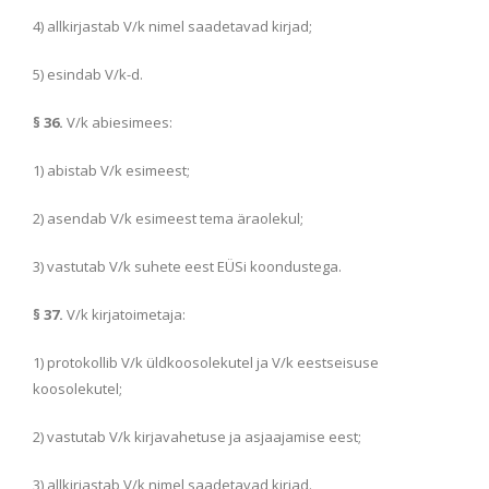
4) allkirjastab V/k nimel saadetavad kirjad;
5) esindab V/k-d.
§ 36.
V/k abiesimees:
1) abistab V/k esimeest;
2) asendab V/k esimeest tema äraolekul;
3) vastutab V/k suhete eest EÜSi koondustega.
§ 37.
V/k kirjatoimetaja:
1) protokollib V/k üldkoosolekutel ja V/k eestseisuse
koosolekutel;
2) vastutab V/k kirjavahetuse ja asjaajamise eest;
3) allkirjastab V/k nimel saadetavad kirjad.