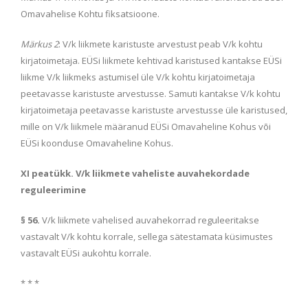
Omavahelise Kohtu fiksatsioone.
Märkus 2
: V/k liikmete karistuste arvestust peab V/k kohtu
kirjatoimetaja. EÜSi liikmete kehtivad karistused kantakse EÜSi
liikme V/k liikmeks astumisel üle V/k kohtu kirjatoimetaja
peetavasse karistuste arvestusse. Samuti kantakse V/k kohtu
kirjatoimetaja peetavasse karistuste arvestusse üle karistused,
mille on V/k liikmele määranud EÜSi Omavaheline Kohus või
EÜSi koonduse Omavaheline Kohus.
XI peatükk. V/k liikmete vaheliste auvahekordade
reguleerimine
§ 56.
V/k liikmete vahelised auvahekorrad reguleeritakse
vastavalt V/k kohtu korrale, sellega sätestamata küsimustes
vastavalt EÜSi aukohtu korrale.
* * *