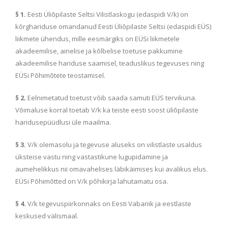
§ 1.
Eesti Üliõpilaste Seltsi Vilistlaskogu (edaspidi V/k) on
kõrghariduse omandanud Eesti Üliõpilaste Seltsi (edaspidi EÜS)
liikmete ühendus, mille eesmärgiks on EÜSi liikmetele
akadeemilise, ainelise ja kõlbelise toetuse pakkumine
akadeemilise hariduse saamisel, teaduslikus tegevuses ning
EÜSi Põhimõtete teostamisel.
§ 2.
Eelnimetatud toetust võib saada samuti EÜS tervikuna.
Võimaluse korral toetab V/k ka teiste eesti soost üliõpilaste
haridusepüüdlusi üle maailma.
§ 3.
V/k olemasolu ja tegevuse aluseks on vilistlaste usaldus
üksteise vastu ning vastastikune lugupidamine ja
aumehelikkus nii omavahelises läbikäimises kui avalikus elus.
EÜSi Põhimõtted on V/k põhikirja lahutamatu osa.
§ 4.
V/k tegevuspiirkonnaks on Eesti Vabariik ja eestlaste
keskused välismaal.