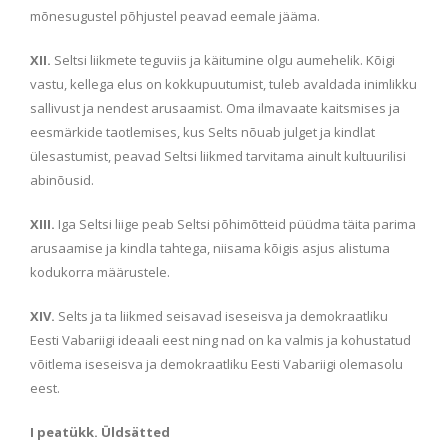
mõnesugustel põhjustel peavad eemale jääma.
XII.
Seltsi liikmete teguviis ja käitumine olgu aumehelik. Kõigi
vastu, kellega elus on kokkupuutumist, tuleb avaldada inimlikku
sallivust ja nendest arusaamist. Oma ilmavaate kaitsmises ja
eesmärkide taotlemises, kus Selts nõuab julget ja kindlat
ülesastumist, peavad Seltsi liikmed tarvitama ainult kultuurilisi
abinõusid.
XIII.
Iga Seltsi liige peab Seltsi põhimõtteid püüdma täita parima
arusaamise ja kindla tahtega, niisama kõigis asjus alistuma
kodukorra määrustele.
XIV.
Selts ja ta liikmed seisavad iseseisva ja demokraatliku
Eesti Vabariigi ideaali eest ning nad on ka valmis ja kohustatud
võitlema iseseisva ja demokraatliku Eesti Vabariigi olemasolu
eest.
I peatükk. Üldsätted