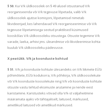
§ 50.
Kui V/k üldkoosolek on § 49 alusel otsustanud V/k
reorganiseerida või V/k tegevuse lõpetada, valib V/k
üldkoosolek ajutise komisjoni, lõpetamisel nimetab
likvideerijad, kes lahendavad V/k reorganiseerimise või V/k
tegevuse lõpetamisega seotud praktilised küsimused
kooskõlas V/k üldkoosoleku otsustega. Otsuste tegemine V/k
varade, laeka, arhiivi jms. üleandmise või likvideerimise kohta
kuulub V/k üldkoosoleku pädevusse.
X peatükk. V/k ja koonduste kohtud
§ 51.
V/k ja koonduste kohtute ülesandeks on V/k liikmete EÜSi
põhimõtete, EÜSi kodukorra, V/k põhikirja, V/k üldkoosolekute
või V/k koonduste koosolekute ning V/k või koonduste kohtute
otsuste vastu tehtud eksimuste arutamine ja nende eest
karistamine. Karistusteks võivad olla V/k-st väljaheitmine
määramata ajaks või tähtajaliselt, laitused, märkused,
ametlikud laitused või ametlikud märkused.