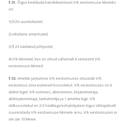
§ 31.
Õigus keelduda kandideerimast V/k eestseisuse liikmeks
on:
1) EÜSi auvilistlastel;
2) vilistlane
emeritus
tel;
3) § 23 näidatud põhjustel;
4) V/k liikmetel, kes on olnud vähemalt 6 semestrit V/k
eestseisuse liikmed.
§ 32.
Ametite jaotumise V/k eestseisuses otsustab V/k
eestseisus oma esimesel koosolekul. V/k eestseisuses on 6
alalist liiget: V/k esimees, abiesimees, kirjatoimetaja,
abikirjatoimetaja, laekahoidja ja 1 ametita liige. V/k
üldkoosolekul on 2/3 häältega kohalolijatest õigus tähtajaliselt
suurendada V/k eestseisuse liikmete arvu. V/k eestseisuses ei
ole üle 10 liikme.