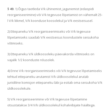
§ 49.
1) Õigus taotleda V/k ühinemist, jagunemist (edaspidi
reorganiseerimine) või V/k tegevuse lõpetamist on vähemalt 25-
l V/k liikmel, V/k koonduse koosolekul ja V/k eestseisusel.
2) Ettepaneku V/k reorganiseerimiseks või V/k tegevuse
lõpetamiseks saadab V/k eestseisus koondustele seisukoha
võtmiseks.
3) Ettepaneku V/k üldkoosoleku päevakorda võtmiseks on
vajalik 1/2 koonduste nõusolek.
4) Enne V/k reorganiseerimiseks või V/k tegevuse lõpetamiseks
tehtud ettepaneku arutamist V/k üldkoosolekul arutab
juriidiline komisjon ettepaneku läbi ja esitab oma seisukoha V/k
üldkoosolekule.
5) V/k reorganiseerimine või V/k tegevuse lõpetamine
otsustatakse 3/4 V/k üldkoosolekul kohalviibijate häältega.