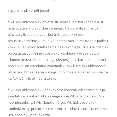
4) perekondlikel põhjustel.
§ 24.
V/k üldkoosolek on otsustusvõimeline, kui koosolekust
osavõtjate arv on võrdne vähemalt 1/2-ga alaliselt Tartus
elavate vilistlaste arvust. Kui üldkoosolek ei ole
otsustusvõimeline, kutsub V/k eestseisus kolme nädala jooksul
kokku uue üldkoosoleku sama päevakorraga. Uus üldkoosolek
on otsustusvõimeline koosolekul osalenud või esindatud
liikmete arvust sõltumata, aga üksnes juhul, kui üldkoosolekul
osaleb või on esindatud vähemalt 25 V/k liiget. V/k üldkoosolek
otsustab lihthäälteenamusega (poolt hääletab enam kui vastu),
kui V/k põhikiri ei määra teisiti.
§ 25.
V/k üldkoosoleku päevakorra koostab V/k eestseisus ja
saadab selle vähemalt kuu aega enne V/k üldkoosolekut V/k
koondustele. Igal V/k liikmel on õigus V/k üldkoosolekult
taotleda mingi punkti muutmist või täiendava punkti lisamist V/k
üldkoosoleku päevakorda.