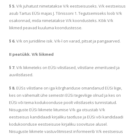
§ 5.
V/k juhatust nimetatakse V/k eestseisuseks. V/k eestseisus
asub Tartus EÜSi majas J. Tõnissoni 1. Tegutsemiseks loob V/k
osakonnad, mida nimetatakse V/k koondusteks. Kõik V/k
liikmed peavad kuuluma koondustesse.
§ 6.
V/k on juriidiline isik. V/k-l on varad, pitsat ja pangaarved.
II peatükk. V/k liikmed
§ 7.
V/k liikmeteks on EÜSi vilistlased, vilistlane
emeritus
ed ja
auvilistlased.
§ 8.
EÜSs vilistlane on iga kõrghariduse omandanud EÜSi liige,
kes on vähemalt ühe semestri EÜSi tegevliige olnud ja kes on
EÜSi või tema kodukoonduse poolt vilistlaseks tunnistatud.
Niisuguste EÜSi liikmete liitumise V/k-ga otsustab V/k
eestseisus kandidaadi kirjaliku taotluse ja EÜSi või kandidaadi
kodukoonduse eestseisuse kirjaliku soovituse alusel.
Niisuguste liikmete vastuvõtmisest informeerib V/k eestseisus