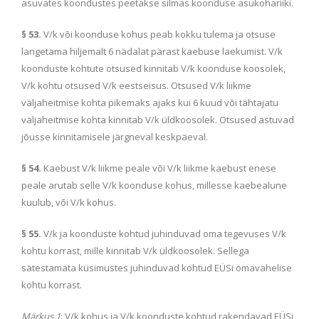
asuvates koondustes peetakse silmas koonduse asukohariiki.
§ 53.
V/k või koonduse kohus peab kokku tulema ja otsuse
langetama hiljemalt 6 nädalat pärast kaebuse laekumist. V/k
koonduste kohtute otsused kinnitab V/k koonduse koosolek,
V/k kohtu otsused V/k eestseisus. Otsused V/k liikme
väljaheitmise kohta pikemaks ajaks kui 6 kuud või tähtajatu
väljaheitmise kohta kinnitab V/k üldkoosolek. Otsused astuvad
jõusse kinnitamisele järgneval keskpäeval.
§ 54.
Kaebust V/k liikme peale või V/k liikme kaebust enese
peale arutab selle V/k koonduse kohus, millesse kaebealune
kuulub, või V/k kohus.
§ 55.
V/k ja koonduste kohtud juhinduvad oma tegevuses V/k
kohtu korrast, mille kinnitab V/k üldkoosolek. Sellega
sätestamata küsimustes juhinduvad kohtud EÜSi omavahelise
kohtu korrast.
Märkus 1
: V/k kohus ja V/k koonduste kohtud rakendavad EÜSi