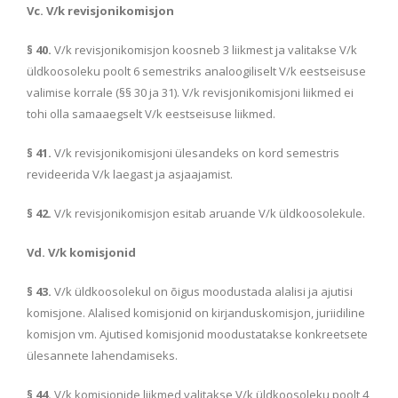
Vc. V/k revisjonikomisjon
§ 40.
V/k revisjonikomisjon koosneb 3 liikmest ja valitakse V/k
üldkoosoleku poolt 6 semestriks analoogiliselt V/k eestseisuse
valimise korrale (§§ 30 ja 31). V/k revisjonikomisjoni liikmed ei
tohi olla samaaegselt V/k eestseisuse liikmed.
§ 41.
V/k revisjonikomisjoni ülesandeks on kord semestris
revideerida V/k laegast ja asjaajamist.
§ 42.
V/k revisjonikomisjon esitab aruande V/k üldkoosolekule.
Vd. V/k komisjonid
§ 43.
V/k üldkoosolekul on õigus moodustada alalisi ja ajutisi
komisjone. Alalised komisjonid on kirjanduskomisjon, juriidiline
komisjon vm. Ajutised komisjonid moodustatakse konkreetsete
ülesannete lahendamiseks.
§ 44.
V/k komisjonide liikmed valitakse V/k üldkoosoleku poolt 4