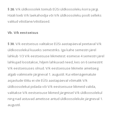
§ 26.
V/k üldkoosolek toimub EÜSi üldkoosoleku korra järgi.
Hääli loeb V/k laekahoidja või V/k üldkoosoleku poolt selleks
valitud vilistlane/vilistlased.
Vb. V/k eestseisus
§ 30.
V/k eestseisus valitakse EÜSi aastapäeval peetaval V/k
üldkoosolekul kuueks semestriks. Iga kahe semestri järel
lahkub 1/3 V/k eestseisuse liikmetest: esimese 4 semestri järel
lahkujad loositakse, hiljem lahkuvad need, kes on 6 semestrit
V/k eestseisuses olnud. V/k eestseisuse liikmete ametiaeg
algab valimisele järgneval 1. augustil. Kui ettenägematute
asjaolude tõttu ei ole EÜSi aastapäeval võimalik V/k
üldkoosolekut pidada või V/k eestseisuse liikmeid valida,
valitakse V/k eestseisuse liikmed järgmisel V/k üldkoosolekul
ning nad astuvad ametisse antud üldkoosolekule järgneval 1.
augustil.