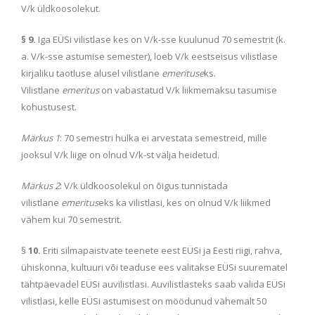
V/k üldkoosolekut.
§ 9.
Iga EÜSi vilistlase kes on V/k-sse kuulunud 70 semestrit (k.
a. V/k-sse astumise semester), loeb V/k eestseisus vilistlase
kirjaliku taotluse alusel vilistlane
emerituse
ks.
Vilistlane
emeritus
on vabastatud V/k liikmemaksu tasumise
kohustusest.
Märkus 1
: 70 semestri hulka ei arvestata semestreid, mille
jooksul V/k liige on olnud V/k-st välja heidetud.
Märkus 2
: V/k üldkoosolekul on õigus tunnistada
vilistlane
emeritus
eks ka vilistlasi, kes on olnud V/k liikmed
vähem kui 70 semestrit.
§
10.
Eriti silmapaistvate teenete eest EÜSi ja Eesti riigi, rahva,
ühiskonna, kultuuri või teaduse ees valitakse EÜSi suurematel
tähtpäevadel EÜSi auvilistlasi. Auvilistlasteks saab valida EÜSi
vilistlasi, kelle EÜSi astumisest on möödunud vähemalt 50