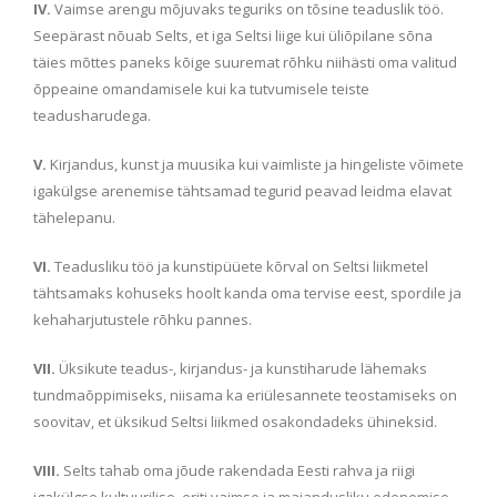
IV.
Vaimse arengu mõjuvaks teguriks on tõsine teaduslik töö.
Seepärast nõuab Selts, et iga Seltsi liige kui üliõpilane sõna
täies mõttes paneks kõige suuremat rõhku niihästi oma valitud
õppeaine omandamisele kui ka tutvumisele teiste
teadusharudega.
V.
Kirjandus, kunst ja muusika kui vaimliste ja hingeliste võimete
igakülgse arenemise tähtsamad tegurid peavad leidma elavat
tähelepanu.
VI.
Teadusliku töö ja kunstipüüete kõrval on Seltsi liikmetel
tähtsamaks kohuseks hoolt kanda oma tervise eest, spordile ja
kehaharjutustele rõhku pannes.
VII.
Üksikute teadus-, kirjandus- ja kunstiharude lähemaks
tundmaõppimiseks, niisama ka eriülesannete teostamiseks on
soovitav, et üksikud Seltsi liikmed osakondadeks ühineksid.
VIII.
Selts tahab oma jõude rakendada Eesti rahva ja riigi
igakülgse kultuurilise, eriti vaimse ja majandusliku edenemise