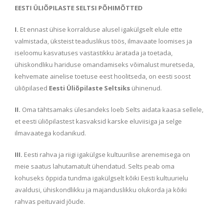
EESTI ÜLIÕPILASTE SELTSI PÕHIMÕTTED
I.
Et ennast ühise korralduse alusel igakülgselt elule ette
valmistada, üksteist teaduslikus töös, ilmavaate loomises ja
iseloomu kasvatuses vastastikku äratada ja toetada,
ühiskondliku hariduse omandamiseks võimalust muretseda,
kehvemate ainelise toetuse eest hoolitseda, on eesti soost
üliõpilased
Eesti Üliõpilaste Seltsiks
ühinenud.
II.
Oma tähtsamaks ülesandeks loeb Selts aidata kaasa sellele,
et eesti üliõpilastest kasvaksid karske eluviisiga ja selge
ilmavaatega kodanikud.
III.
Eesti rahva ja riigi igakülgse kultuurilise arenemisega on
meie saatus lahutamatult ühendatud. Selts peab oma
kohuseks õppida tundma igakülgselt kõiki Eesti kultuurielu
avaldusi, ühiskondlikku ja majanduslikku olukorda ja kõiki
rahvas peituvaid jõude.