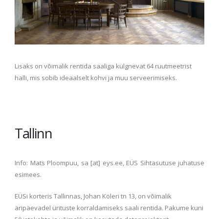
Lisaks on võimalik rentida saaliga külgnevat 64 ruutmeetrist
halli, mis sobib ideaalselt kohvi ja muu serveerimiseks.
Tallinn
Info: Mats Ploompuu, sa [at] eys.ee, EÜS Sihtasutuse juhatuse
esimees.
EÜSi korteris Tallinnas, Johan Köleri tn 13, on võimalik
äripäevadel ürituste korraldamiseks saali rentida. Pakume kuni