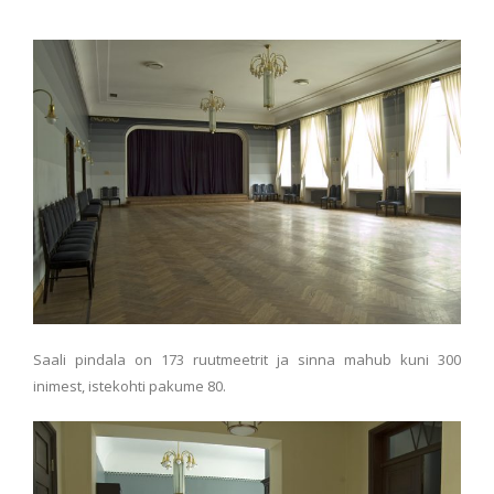
Saali pindala on 173 ruutmeetrit ja sinna mahub kuni 300
inimest, istekohti pakume 80.