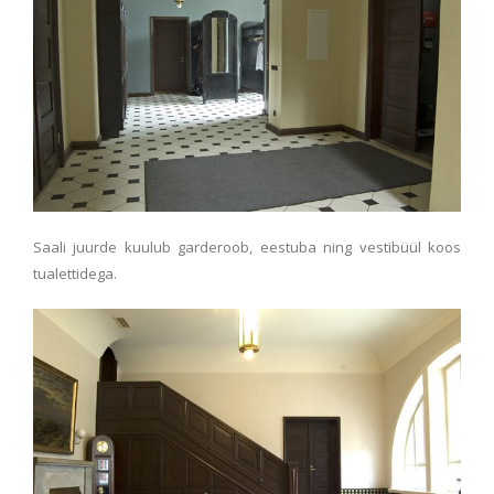
Saali juurde kuulub garderoob, eestuba ning vestibüül koos
tualettidega.